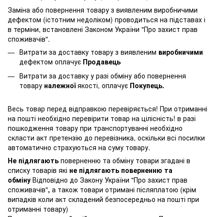
Заміна або повернення товару з виявленим виробничими
дефектом (істотним недоліком) проводиться на підставах і
в терміни, встановлені Законом України "Про захист прав
споживачів".
Витрати за доставку товару з виявленим
виробничими
дефектом оплачує
Продавець
Витрати за доставку у разі обміну або повернення
товару
належної
якості, оплачує
Покупець.
Весь товар перед відправкою перевіряється! При отриманні
на пошті необхідно перевірити товар на цілісність! в разі
пошкодження товару при транспортуванні необхідно
скласти акт претензію до перевізника, оскільки всі посилки
автоматично страхуються на суму товару.
Не підлягають
поверненню та обміну товари згадані в
списку товарів які
не підлягають поверненню та
обміну
Відповідно до Закону України "Про захист прав
споживачів"
,
а також товари отримані післяплатою (крім
випадків коли акт складений безпосередньо на пошті при
отриманні товару)