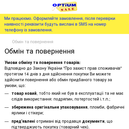
Ми працюємо. Оформляйте замовлення, після перевірки
наявності реквізити будуть вислані в SMS на номер
телефону із замовлення.
Обмін та повернення
Обмін та повернення
Умови обміну та повернення товарів:
Відповідно до Закону України "Про захист прав споживачів"
протягом 14 днів з дня здійснення покупки Ви можете
здійснити повернення або обмін придбаного товару за
умови, що:
товар новий
, тобто який не був в експлуатації та не має
слідів використання: подряпин, потертостей і.т.п.;
збережена оригінальне упаковування
, пломби, фабричні
ярлики і стікери;
пред'явлені
отримані від продавця
документи
, що
підтверджують покупку (товарний чек).