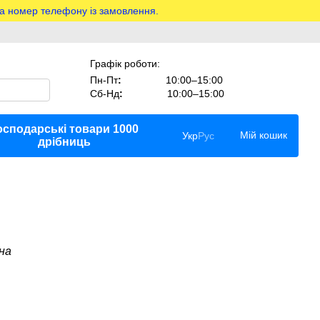
на номер телефону із замовлення.
Графік роботи:
Пн-Пт
:
10:00–15:00
Сб-Нд
:
10:00–15:00
осподарські товари 1000
Мій кошик
Укр
Рус
дрібниць
йна