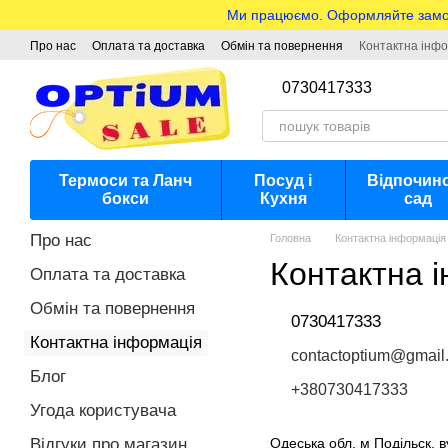
Перейти до основного контенту
Ми працюємо. Оформляйте замовле
Про нас
Оплата та доставка
Обмін та повернення
Контактна інф
0730417333
Термоси та Ланч
Посуд і
Відпочино
бокси
Кухня
сад
Про нас
Головна
Контактна інформація
Контактна 
Оплата та доставка
Обмін та повернення
0730417333
Контактна інформація
contactoptium@gmail
Блог
+380730417333
Угода користувача
Відгуки про магазин
Одеська обл. м Подільск. 