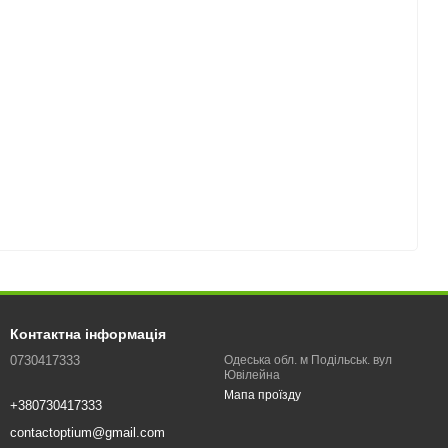
Контактна інформація
0730417333
Одеська обл. м Подільськ. вул
Ювілейна
Мапа проїзду
+380730417333
contactoptium@gmail.com