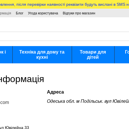
ння, після перевірки наявності реквізити будуть вислані в SMS 
ормація
Блог
Угода користувача
Відгуки про магазин
к і
Техніка для дому та
Товари для
Г
кухні
дітей
інформація
Адреса
Одеська обл. м Подільськ. вул Ювіле
.com
вул Ювілейна 33