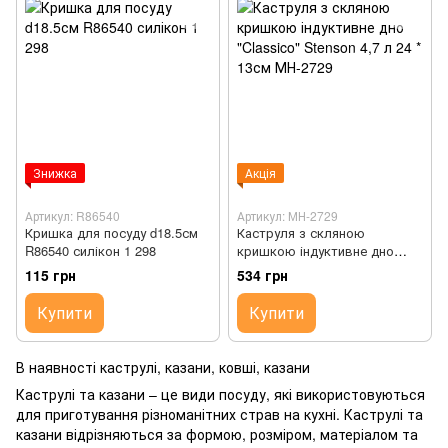
Знижка
Акція
Артикул: R86540
Артикул: МН-2729
Кришка для посуду d18.5см
Каструля з скляною
R86540 силікон 1 298
кришкою індуктивне дно
"Classico" Stenson 4,7 л 24 *
115 грн
534 грн
13см МН-2729
Купити
Купити
В наявності каструлі, казани, ковші, казани
Каструлі та казани – це види посуду, які використовуються
для приготування різноманітних страв на кухні. Каструлі та
казани відрізняються за формою, розміром, матеріалом та