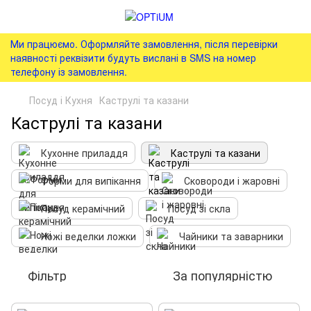
Ми працюємо. Оформляйте замовлення, після перевірки
наявності реквізити будуть вислані в SMS на номер
телефону із замовлення.
Посуд і Кухня
Каструлі та казани
Каструлі та казани
Кухонне приладдя
Каструлі та казани
Форми для випікання
Сковороди і жаровні
Посуд керамічний
Посуд зі скла
Ножі веделки ложки
Чайники та заварники
Фільтр
За популярністю