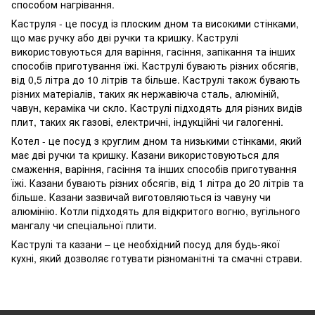
способом нагрівання.
Каструля - це посуд із плоским дном та високими стінками,
що має ручку або дві ручки та кришку. Каструлі
використовуються для варіння, гасіння, запікання та інших
способів приготування їжі. Каструлі бувають різних обсягів,
від 0,5 літра до 10 літрів та більше. Каструлі також бувають
різних матеріалів, таких як нержавіюча сталь, алюміній,
чавун, кераміка чи скло. Каструлі підходять для різних видів
плит, таких як газові, електричні, індукційні чи галогенні.
Котел - це посуд з круглим дном та низькими стінками, який
має дві ручки та кришку. Казани використовуються для
смаження, варіння, гасіння та інших способів приготування
їжі. Казани бувають різних обсягів, від 1 літра до 20 літрів та
більше. Казани зазвичай виготовляються із чавуну чи
алюмінію. Котли підходять для відкритого вогню, вугільного
мангалу чи спеціальної плити.
Каструлі та казани – це необхідний посуд для будь-якої
кухні, який дозволяє готувати різноманітні та смачні страви.