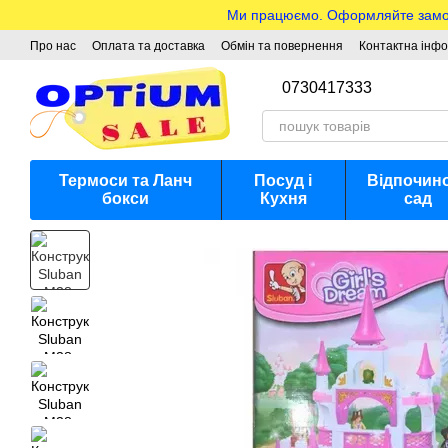
Перейти до основного контенту
Ми працюємо. Оформляйте замовле
Про нас
Оплата та доставка
Обмін та повернення
Контактна інф
0730417333
Термоси та Ланч
Посуд і
Відпочино
бокси
Кухня
сад