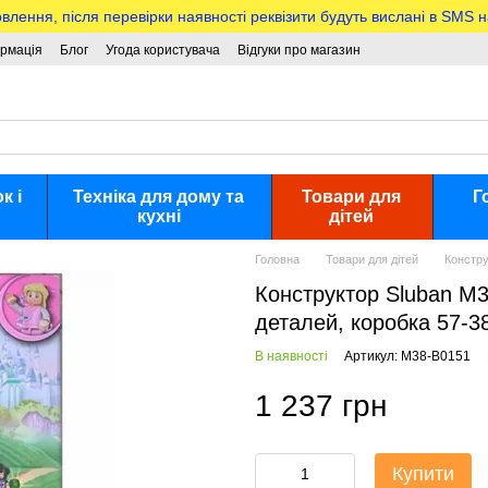
ння, після перевірки наявності реквізити будуть вислані в SMS 
ормація
Блог
Угода користувача
Відгуки про магазин
к і
Техніка для дому та
Товари для
Г
кухні
дітей
Головна
Товари для дітей
Констр
Конструктор Sluban M38
деталей, коробка 57-3
В наявності
Артикул: M38-B0151
1 237 грн
Купити