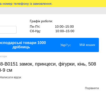
на номер телефону із замовлення.
Графік роботи:
Пн-Пт
:
10:00–15:00
Сб-Нд
:
10:00–15:00
осподарські товари 1000
Мій кошик
Укр
Рус
дрібниць
уктори
-B0151 замок, принцеси, фігурки, кінь, 508
8-9 см
Написати відгук
Порівняти