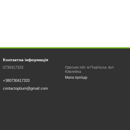
Контактна інформація
0730417333
Одеська обл. м Подільськ. вул
Ювілейна
Мапа проїзду
+380730417333
contactoptium@gmail.com