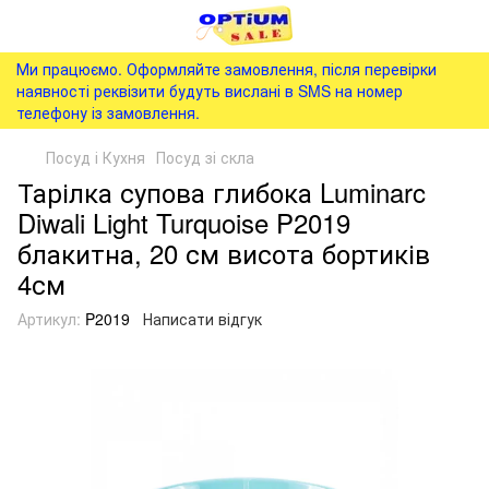
Ми працюємо. Оформляйте замовлення, після перевірки
наявності реквізити будуть вислані в SMS на номер
телефону із замовлення.
Посуд і Кухня
Посуд зі скла
Тарілка супова глибока Luminarc
Diwali Light Turquoise P2019
блакитна, 20 см висота бортиків
4см
Артикул:
P2019
Написати відгук