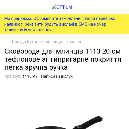
Ми працюємо. Оформляйте замовлення, після перевірки
наявності реквізити будуть вислані в SMS на номер
телефону із замовлення.
Посуд і Кухня
Сковороди і жаровні
Сковорода для млинців 1113 20 см
тефлонове антипригарне покриття
легка зручна ручка
Артикул:
1113 А+
Написати відгук