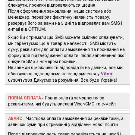
блекаути, посилки відправляються щодня
Після оформлення замовлення, наша система або
менеджер, перевіряє фактичну наявність товару,
резервує його за вами на 3 дні та відправляє вам SMS і
e-mail від OPTIUM.
Якщо Ви отримали цю SMS можете сміливо оплачувати,
ми гарантуємо що в товар в наявності. SMS містить
суму, реквізити для оплати замовлення та посилання на
форму для підтвердження оплати, після заповнення якої
очікуйте SMS з номером посилки.
Не завжди є можливість відповідати на дзвінки, але ми
Viber
обов'язково відповідаємо на повідомлення у
0730417333
Дякуємо за розуміння. Все буде Україна!
ПОВНА ОПЛАТА
- Повна оплата замовлення за
реквізитами, які будуть вислані Viber/СМС та е-мейл
АВАНС
-
Часткова оплата замовлення за реквізитами, а
залишок суми при отриманні у відділенні нової пошти
Перед відправкою весь товар перевіряється на шлюб і