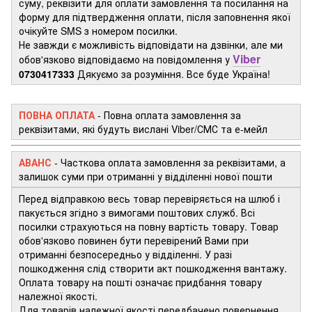
суму, реквізити для оплати замовлення та посилання на
форму для підтвердження оплати, після заповнення якої
очікуйте SMS з номером посилки.
Не завжди є можливість відповідати на дзвінки, але ми
Viber
обов'язково відповідаємо на повідомлення у
0730417333
Дякуємо за розуміння. Все буде Україна!
ПОВНА ОПЛАТА
- Повна оплата замовлення за
реквізитами, які будуть вислані Viber/СМС та е-мейл
АВАНС
-
Часткова оплата замовлення за реквізитами, а
залишок суми при отриманні у відділенні нової пошти
Перед відправкою весь товар перевіряється на шлюб і
пакується згідно з вимогами поштових служб. Всі
посилки страхуються на повну вартість товару. Товар
обов'язково повинен бути перевірений Вами при
отриманні безпосередньо у відділенні. У разі
пошкодження слід створити акт пошкодження вантажу.
Оплата товару на пошті означає придбання товару
належної якості.
Для товарів належної якості передбачено повернення