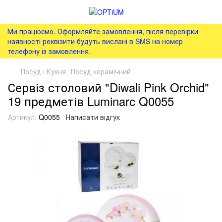
Ми працюємо. Оформляйте замовлення, після перевірки
наявності реквізити будуть вислані в SMS на номер
телефону із замовлення.
Посуд і Кухня
Посуд керамічний
Сервіз столовий "Diwali Pink Orchid"
19 предметів Luminarc Q0055
Артикул:
Q0055
Написати відгук