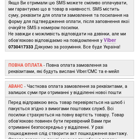
Якщо Ви отримали цю SMS можете сміливо оплачувати,
ми гарантуємо що в товар в наявності. SMS містить
суму, реквізити для оплати замовлення та посилання на
форму для підтвердження оплати, після заповнення якої
очікуйте SMS з номером посилки.
Не завжди є можливість відповідати на дзвінки, але ми
Viber
обов'язково відповідаємо на повідомлення у
0730417333
Дякуємо за розуміння. Все буде Україна!
ПОВНА ОПЛАТА
- Повна оплата замовлення за
реквізитами, які будуть вислані Viber/СМС та е-мейл
АВАНС
-
Часткова оплата замовлення за реквізитами, а
залишок суми при отриманні у відділенні нової пошти
Перед відправкою весь товар перевіряється на шлюб і
пакується згідно з вимогами поштових служб. Всі
посилки страхуються на повну вартість товару. Товар
обов'язково повинен бути перевірений Вами при
отриманні безпосередньо у відділенні. У разі
пошкодження слід створити акт пошкодження вантажу.