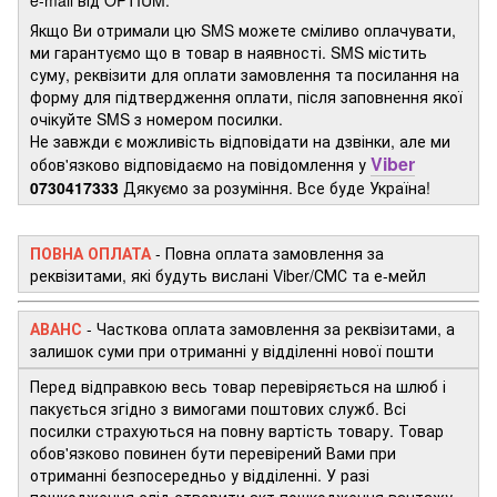
Якщо Ви отримали цю SMS можете сміливо оплачувати,
ми гарантуємо що в товар в наявності. SMS містить
суму, реквізити для оплати замовлення та посилання на
форму для підтвердження оплати, після заповнення якої
очікуйте SMS з номером посилки.
Не завжди є можливість відповідати на дзвінки, але ми
Viber
обов'язково відповідаємо на повідомлення у
0730417333
Дякуємо за розуміння. Все буде Україна!
ПОВНА ОПЛАТА
- Повна оплата замовлення за
реквізитами, які будуть вислані Viber/СМС та е-мейл
АВАНС
-
Часткова оплата замовлення за реквізитами, а
залишок суми при отриманні у відділенні нової пошти
Перед відправкою весь товар перевіряється на шлюб і
пакується згідно з вимогами поштових служб. Всі
посилки страхуються на повну вартість товару. Товар
обов'язково повинен бути перевірений Вами при
отриманні безпосередньо у відділенні. У разі
пошкодження слід створити акт пошкодження вантажу.