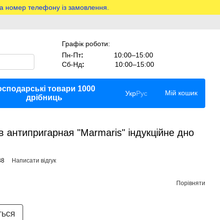
на номер телефону із замовлення.
Графік роботи:
Пн-Пт
:
10:00–15:00
Сб-Нд
:
10:00–15:00
осподарські товари 1000
Мій кошик
Укр
Рус
дрібниць
 антипригарная "Marmaris" індукційне дно
88
Написати відгук
Порівняти
ться