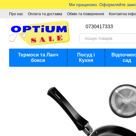
Перейти до основного контенту
Ми працюємо. Оформляйте замовле
Про нас
Оплата та доставка
Обмін та повернення
Контактна інф
0730417333
Термоси та Ланч
Посуд і
Відпочино
бокси
Кухня
сад