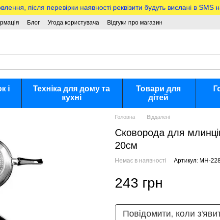
ння, після перевірки наявності реквізити будуть вислані в SMS 
ормація
Блог
Угода користувача
Відгуки про магазин
к і
Техніка для дому та
Товари для
Г
кухні
дітей
Головна
Віддалені
Сковорода для млинців
20см
Немає в наявності
Артикул: MH-22
243 грн
Повідомити, коли з'яви