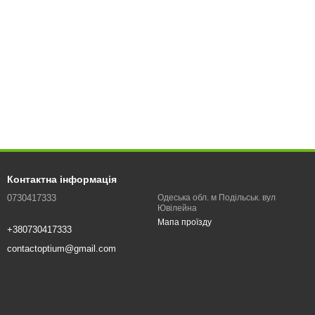
Контактна інформація
0730417333
Одеська обл. м Подільськ. вул
Ювілейна
Мапа проїзду
+380730417333
contactoptium@gmail.com