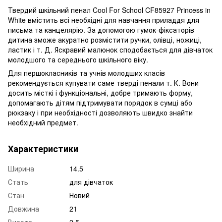
Твердий шкільний пенал Cool For School CF85927 Princess in
White вмістить всі необхідні для навчання приладдя для
письма та канцелярію. За допомогою гумок-фіксаторів
дитина зможе акуратно розмістити ручки, олівці, ножиці,
ластик і т. Д. Яскравий малюнок сподобається для дівчаток
молодшого та середнього шкільного віку.
Для першокласників та учнів молодших класів
рекомендується купувати саме тверді пенали т. К. Вони
досить місткі і функціональні, добре тримають форму,
допомагають дітям підтримувати порядок в сумці або
рюкзаку і при необхідності дозволяють швидко знайти
необхідний предмет.
Характеристики
Ширина
14.5
Стать
для дівчаток
Стан
Новий
Довжина
21
Висота
2.5