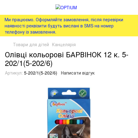
Ми працюємо. Оформляйте замовлення, після перевірки
наявності реквізити будуть вислані в SMS на номер
телефону із замовлення.
Товари для дітей
Канцелярія
Олівці кольорові БАРВІНОК 12 к. 5-
202/1(5-202/6)
Артикул:
5-202/1(5-202/6)
Написати відгук