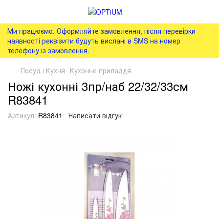
Ми працюємо. Оформляйте замовлення, після перевірки
наявності реквізити будуть вислані в SMS на номер
телефону із замовлення.
Посуд і Кухня
Кухонне приладдя
Ножі кухонні 3пр/наб 22/32/33см
R83841
Артикул:
R83841
Написати відгук