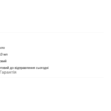
кло
10 мл
овий
отовий до відправлення сьогодні
Гарантія