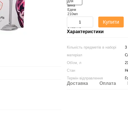
Купити
Характеристики
Кількість предметів в наборі
3
матеріал
С
Об'єм, л
2
Стан
Н
Термін відправлення
Г
Доставка
Оплата