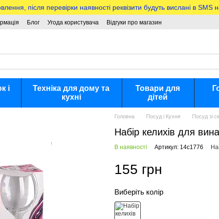
ння, після перевірки наявності реквізити будуть вислані в SMS 
ормація
Блог
Угода користувача
Відгуки про магазин
к і
Техніка для дому та
Товари для
Г
кухні
дітей
Головна
Посуд і Кухня
Посуд зі с
Набір келихів для ви
В наявності
Артикул: 14с1776
На
155 грн
Виберіть колір