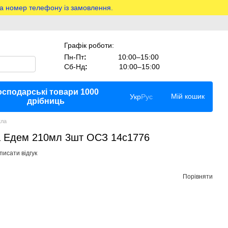
на номер телефону із замовлення.
Графік роботи:
Пн-Пт
:
10:00–15:00
Сб-Нд
:
10:00–15:00
осподарські товари 1000
Мій кошик
Укр
Рус
дрібниць
кла
на Едем 210мл 3шт ОСЗ 14с1776
писати відгук
Порівняти