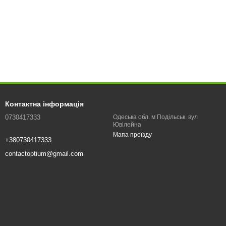
Контактна інформація
0730417333
Одеська обл. м Подільськ. вул
Ювілейна
Мапа проїзду
+380730417333
contactoptium@gmail.com