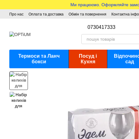
Перейти до основного контенту
Ми працюємо. Оформляйте замовле
Про нас
Оплата та доставка
Обмін та повернення
Контактна інф
0730417333
Термоси та Ланч
Посуд і
Відпочино
бокси
Кухня
сад