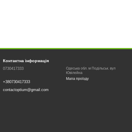
Контактна інформація
0730417333
Одеська обл. м Подільськ. вул
Ювілейна
Мапа проїзду
+380730417333
contactoptium@gmail.com