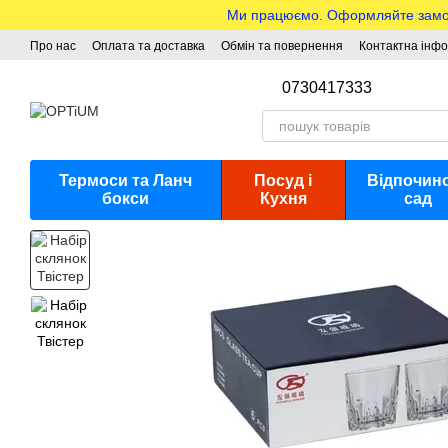
Перейти до основного контенту
Ми працюємо. Оформляйте замовле
Про нас
Оплата та доставка
Обмін та повернення
Контактна інф
0730417333
Термоси та Ланч
Посуд і
Відпочино
бокси
Кухня
сад