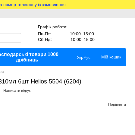
на номер телефону із замовлення.
Графік роботи:
Пн-Пт
:
10:00–15:00
Сб-Нд
:
10:00–15:00
осподарські товари 1000
Мій кошик
Укр
Рус
дрібниць
кла
310мл 6шт Helios 5504 (6204)
Написати відгук
Порівняти