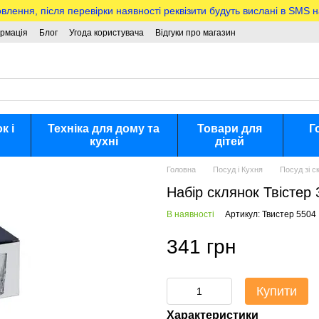
ння, після перевірки наявності реквізити будуть вислані в SMS 
ормація
Блог
Угода користувача
Відгуки про магазин
к і
Техніка для дому та
Товари для
Г
кухні
дітей
Головна
Посуд і Кухня
Посуд зі с
Набір склянок Твістер 
В наявності
Артикул: Твистер 5504
341 грн
Купити
Характеристики