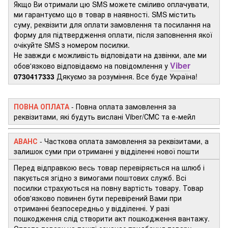
Якщо Ви отримали цю SMS можете сміливо оплачувати,
ми гарантуємо що в товар в наявності. SMS містить
суму, реквізити для оплати замовлення та посилання на
форму для підтвердження оплати, після заповнення якої
очікуйте SMS з номером посилки.
Не завжди є можливість відповідати на дзвінки, але ми
Viber
обов'язково відповідаємо на повідомлення у
0730417333
Дякуємо за розуміння. Все буде Україна!
ПОВНА ОПЛАТА
- Повна оплата замовлення за
реквізитами, які будуть вислані Viber/СМС та е-мейл
АВАНС
-
Часткова оплата замовлення за реквізитами, а
залишок суми при отриманні у відділенні нової пошти
Перед відправкою весь товар перевіряється на шлюб і
пакується згідно з вимогами поштових служб. Всі
посилки страхуються на повну вартість товару. Товар
обов'язково повинен бути перевірений Вами при
отриманні безпосередньо у відділенні. У разі
пошкодження слід створити акт пошкодження вантажу.