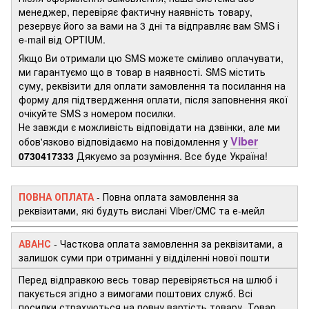
менеджер, перевіряє фактичну наявність товару,
резервує його за вами на 3 дні та відправляє вам SMS і
e-mail від OPTIUM.
Якщо Ви отримали цю SMS можете сміливо оплачувати,
ми гарантуємо що в товар в наявності. SMS містить
суму, реквізити для оплати замовлення та посилання на
форму для підтвердження оплати, після заповнення якої
очікуйте SMS з номером посилки.
Не завжди є можливість відповідати на дзвінки, але ми
Viber
обов'язково відповідаємо на повідомлення у
0730417333
Дякуємо за розуміння. Все буде Україна!
ПОВНА ОПЛАТА
- Повна оплата замовлення за
реквізитами, які будуть вислані Viber/СМС та е-мейл
АВАНС
-
Часткова оплата замовлення за реквізитами, а
залишок суми при отриманні у відділенні нової пошти
Перед відправкою весь товар перевіряється на шлюб і
пакується згідно з вимогами поштових служб. Всі
посилки страхуються на повну вартість товару. Товар