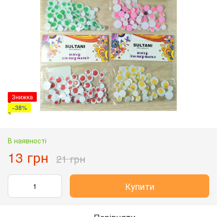
Знижка
−38%
В наявності
13 грн
21 грн
Купити
Порівняти