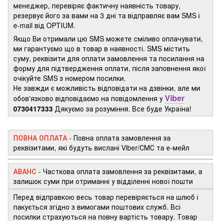
менеджер, перевіряє фактичну наявність товару,
резервує його за вами на 3 дні та відправляє вам SMS і
e-mail від OPTIUM.
Якщо Ви отримали цю SMS можете сміливо оплачувати,
ми гарантуємо що в товар в наявності. SMS містить
суму, реквізити для оплати замовлення та посилання на
форму для підтвердження оплати, після заповнення якої
очікуйте SMS з номером посилки.
Не завжди є можливість відповідати на дзвінки, але ми
Viber
обов'язково відповідаємо на повідомлення у
0730417333
Дякуємо за розуміння. Все буде Україна!
ПОВНА ОПЛАТА
- Повна оплата замовлення за
реквізитами, які будуть вислані Viber/СМС та е-мейл
АВАНС
-
Часткова оплата замовлення за реквізитами, а
залишок суми при отриманні у відділенні нової пошти
Перед відправкою весь товар перевіряється на шлюб і
пакується згідно з вимогами поштових служб. Всі
посилки страхуються на повну вартість товару. Товар