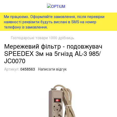
Ми працюємо. Оформляйте замовлення, після перевірки
наявності реквізити будуть вислані в SMS на номер
телефону із замовлення.
Господарські товари 1000 дрібниць
Мережевий фільтр - подовжувач
SPEEDEX 3м на 5гнізд AL-3 985/
JC0070
Артикул:
0458563
Написати відгук