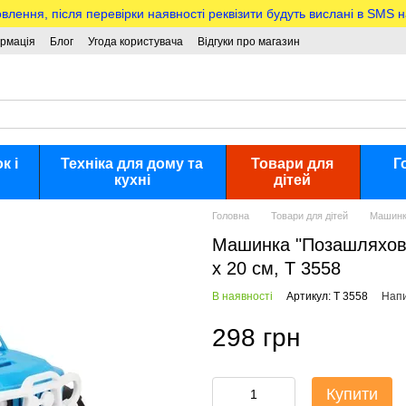
ння, після перевірки наявності реквізити будуть вислані в SMS 
ормація
Блог
Угода користувача
Відгуки про магазин
к і
Техніка для дому та
Товари для
Г
кухні
дітей
Головна
Товари для дітей
Машинки
Машинка "Позашляховик
x 20 см, Т 3558
В наявності
Артикул: Т 3558
Напи
298 грн
Купити