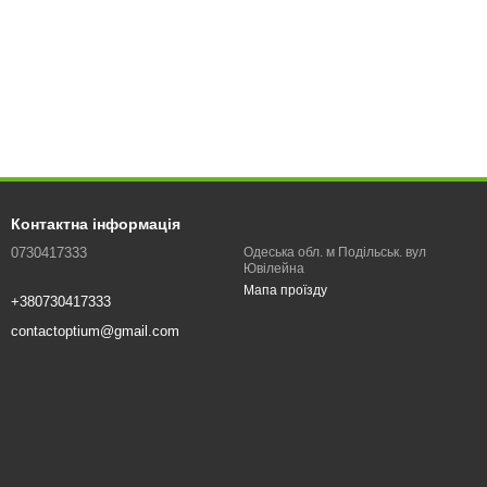
Контактна інформація
0730417333
Одеська обл. м Подільськ. вул
Ювілейна
Мапа проїзду
+380730417333
contactoptium@gmail.com