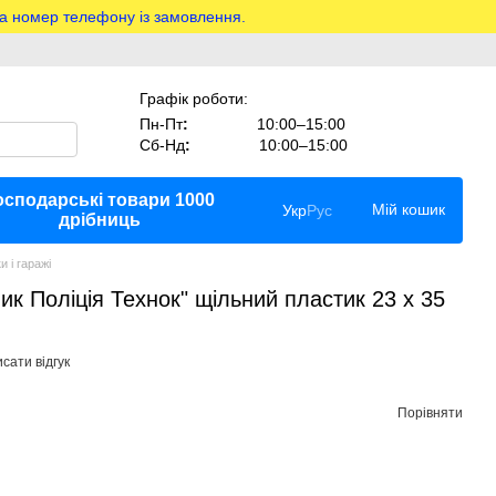
на номер телефону із замовлення.
Графік роботи:
Пн-Пт
:
10:00–15:00
Сб-Нд
:
10:00–15:00
осподарські товари 1000
Мій кошик
Укр
Рус
дрібниць
 і гаражі
 Поліція Технок" щільний пластик 23 x 35
сати відгук
Порівняти