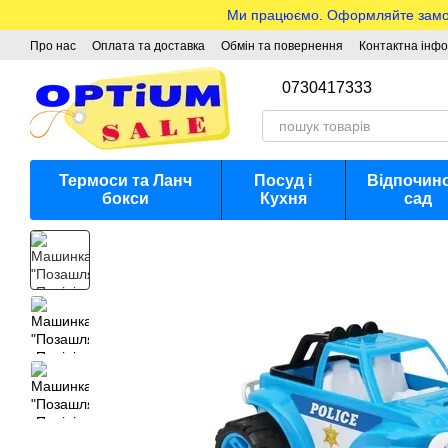
Перейти до основного контенту
Ми працюємо. Оформляйте замовле
Про нас
Оплата та доставка
Обмін та повернення
Контактна інф
0730417333
Термоси та Ланч
Посуд і
Відпочино
бокси
Кухня
сад