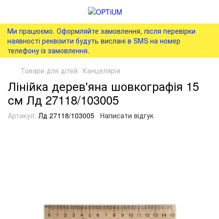
Ми працюємо. Оформляйте замовлення, після перевірки
наявності реквізити будуть вислані в SMS на номер
телефону із замовлення.
Товари для дітей
Канцелярія
Лінійка дерев'яна шовкографія 15
см Лд 27118/103005
Артикул:
Лд 27118/103005
Написати відгук