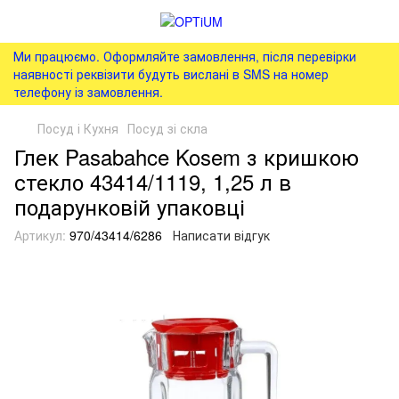
Ми працюємо. Оформляйте замовлення, після перевірки
наявності реквізити будуть вислані в SMS на номер
телефону із замовлення.
Посуд і Кухня
Посуд зі скла
Глек Pasabahce Kosem з кришкою
стекло 43414/1119, 1,25 л в
подарунковій упаковці
Артикул:
970/43414/6286
Написати відгук