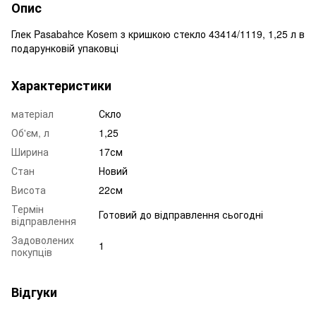
Опис
Глек Pasabahce Kosem з кришкою стекло 43414/1119, 1,25 л в
подарунковій упаковці
Характеристики
матеріал
Скло
Об'єм, л
1,25
Ширина
17см
Стан
Новий
Висота
22см
Термін
Готовий до відправлення сьогодні
відправлення
Задоволених
1
покупців
Відгуки