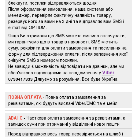
блекаути, посилки відправляються щодня
Після оформлення замовлення, наша система або
менеджер, перевіряє фактичну наявність товару,
резервує його за вами на 3 дні та відправляє вам SMS і
e-mail від OPTIUM.
Якщо Ви отримали цю SMS можете сміливо оплачувати,
ми гарантуємо що в товар в наявності. SMS містить
суму, реквізити для оплати замовлення та посилання на
форму для підтвердження оплати, після заповнення якої
очікуйте SMS з номером посилки.
Не завжди є можливість відповідати на дзвінки, але ми
Viber
обов'язково відповідаємо на повідомлення у
0730417333
Дякуємо за розуміння. Все буде Україна!
ПОВНА ОПЛАТА
- Повна оплата замовлення за
реквізитами, які будуть вислані Viber/СМС та е-мейл
АВАНС
-
Часткова оплата замовлення за реквізитами, а
залишок суми при отриманні у відділенні нової пошти
Перед відправкою весь товар перевіряється на шлюб і