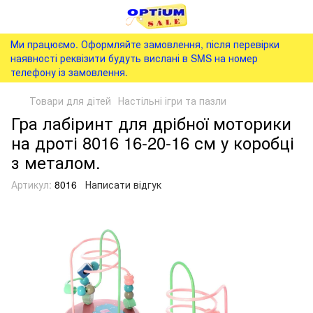
Ми працюємо. Оформляйте замовлення, після перевірки
наявності реквізити будуть вислані в SMS на номер
телефону із замовлення.
Товари для дітей
Настільні ігри та пазли
Гра лабіринт для дрібної моторики
на дроті 8016 16-20-16 см у коробці
з металом.
Артикул:
8016
Написати відгук