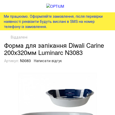
Ми працюємо. Оформляйте замовлення, після перевірки
наявності реквізити будуть вислані в SMS на номер
телефону із замовлення.
Віддалені
Форма для запікання Diwali Carine
200х320мм Luminarc N3083
Артикул:
N3083
Написати відгук