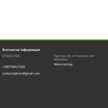
Контактна інформація
0730417333
Одеська обл. м Подільськ. вул
Ювілейна
Мапа проїзду
+380730417333
contactoptium@gmail.com