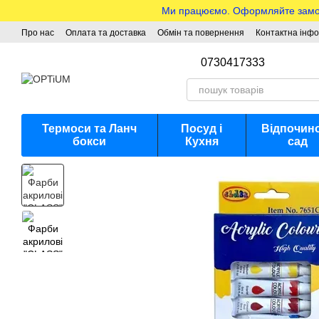
Перейти до основного контенту
Ми працюємо. Оформляйте замовле
Про нас
Оплата та доставка
Обмін та повернення
Контактна інф
0730417333
Термоси та Ланч
Посуд і
Відпочино
бокси
Кухня
сад