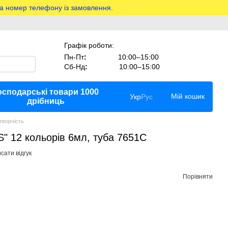
на номер телефону із замовлення.
Графік роботи:
Пн-Пт
:
10:00–15:00
Сб-Нд
:
10:00–15:00
осподарські товари 1000
Мій кошик
Укр
Рус
дрібниць
творчість
" 12 кольорів 6мл, туба 7651С
сати відгук
Порівняти