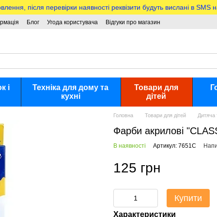
ння, після перевірки наявності реквізити будуть вислані в SMS 
ормація
Блог
Угода користувача
Відгуки про магазин
к і
Техніка для дому та
Товари для
Г
кухні
дітей
Головна
Товари для дітей
Дитяча 
Фарби акрилові "CLASS
В наявності
Артикул: 7651С
Напи
125 грн
Купити
Характеристики