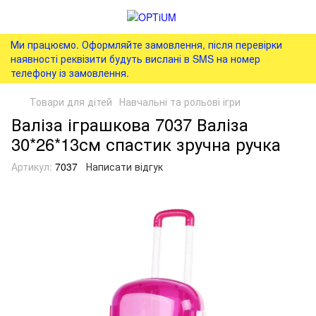
Ми працюємо. Оформляйте замовлення, після перевірки
наявності реквізити будуть вислані в SMS на номер
телефону із замовлення.
Товари для дітей
Навчальні та рольові ігри
Валіза іграшкова 7037 Валіза
30*26*13см спастик зручна ручка
Артикул:
7037
Написати відгук