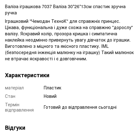
Валіза іграшкова 7037 Валіза 30*26*13см спастик зручна
ручка
Іграшковий "Чемодан ТехноК" для справжніх принцес.
Цікава, функціональна і дуже схожа на справжню "дорослу"
валізу. Яскравий колір, прозора кришка і симпатична
наклейка неодмінно привернуть увагу дівчаток до іграшки.
Виготовлено з міцного та якісного пластику. IML
(безпосередня інжекція малюнку на іграшку) Такий малюнок
не втрачає яскравості і є довговічним.
Характеристики
матеріал
Пластик
Стан
Новий
Термін
Готовий до відправлення сьогодні
відправлення
Відгуки