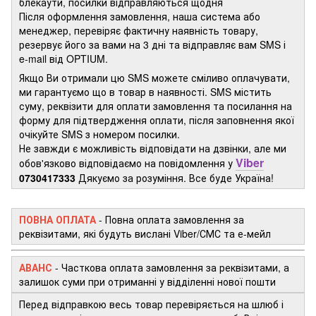
блекаути, посилки відправляються щодня
Після оформлення замовлення, наша система або
менеджер, перевіряє фактичну наявність товару,
резервує його за вами на 3 дні та відправляє вам SMS і
e-mail від OPTIUM.
Якщо Ви отримали цю SMS можете сміливо оплачувати,
ми гарантуємо що в товар в наявності. SMS містить
суму, реквізити для оплати замовлення та посилання на
форму для підтвердження оплати, після заповнення якої
очікуйте SMS з номером посилки.
Не завжди є можливість відповідати на дзвінки, але ми
Viber
обов'язково відповідаємо на повідомлення у
0730417333
Дякуємо за розуміння. Все буде Україна!
ПОВНА ОПЛАТА
- Повна оплата замовлення за
реквізитами, які будуть вислані Viber/СМС та е-мейл
АВАНС
-
Часткова оплата замовлення за реквізитами, а
залишок суми при отриманні у відділенні нової пошти
Перед відправкою весь товар перевіряється на шлюб і