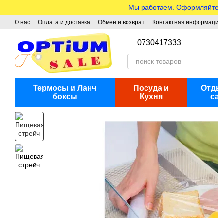
Перейти к основному контенту
Мы работаем. Оформляйте з
О нас
Оплата и доставка
Обмен и возврат
Контактная информац
0730417333
Термосы и Ланч
Посуда и
Отд
боксы
Кухня
с