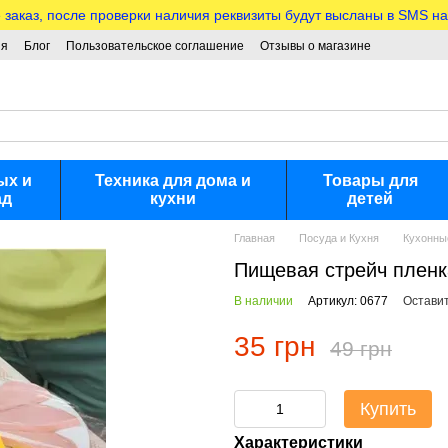
аказ, после проверки наличия реквизиты будут высланы в SMS на
ия
Блог
Пользовательское соглашение
Отзывы о магазине
ых и
Техника для дома и
Товары для
ад
кухни
детей
Главная
Посуда и Кухня
Кухонны
Пищевая стрейч пленк
В наличии
Артикул: 0677
Оставит
35 грн
49 грн
Купить
Характеристики