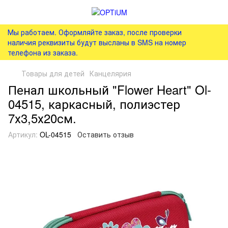
Мы работаем. Оформляйте заказ, после проверки
наличия реквизиты будут высланы в SMS на номер
телефона из заказа.
Товары для детей
Канцелярия
Пенал школьный "Flower Heart" Ol-
04515, каркасный, полиэстер
7х3,5х20см.
Артикул:
OL-04515
Оставить отзыв