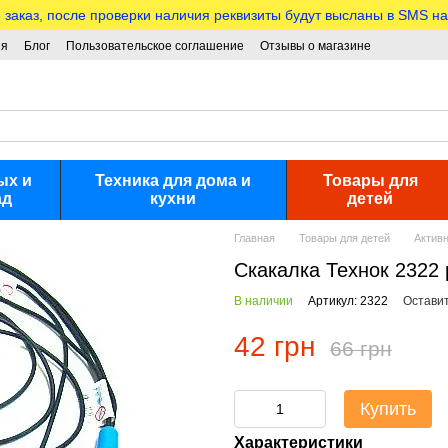
аказ, после проверки наличия реквизиты будут высланы в SMS на
ия
Блог
Пользовательское соглашение
Отзывы о магазине
ых и
Техника для дома и
Товары для
ад
кухни
детей
Главная
Товары для детей
Актив
Скакалка Технок 2322 
В наличии
Артикул: 2322
Оставит
42 грн
66 грн
Купить
Характеристики