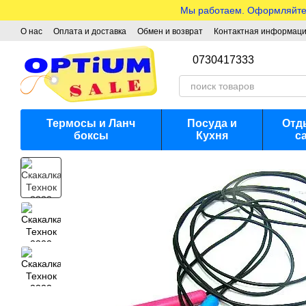
Перейти к основному контенту
Мы работаем. Оформляйте з
О нас
Оплата и доставка
Обмен и возврат
Контактная информац
0730417333
Термосы и Ланч
Посуда и
Отд
боксы
Кухня
с