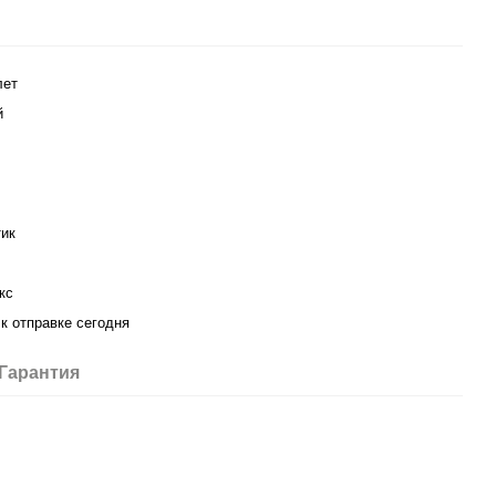
лет
й
ик
кс
 к отправке сегодня
Гарантия