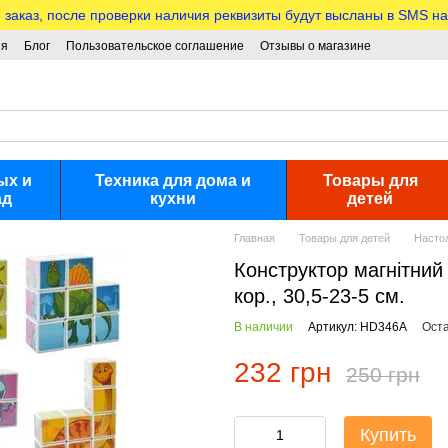
аказ, после проверки наличия реквизиты будут высланы в SMS на
ия
Блог
Пользовательское соглашение
Отзывы о магазине
ых и
Техника для дома и
Товары для
ад
кухни
детей
Главная
Товары для детей
Насто
Конструктор магнітний
кор., 30,5-23-5 см.
В наличии
Артикул: HD346A
Оста
232 грн
250 грн
Купить