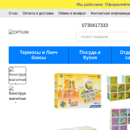
Перейти к основному контенту
Мы работаем. Оформляйте з
О нас
Оплата и доставка
Обмен и возврат
Контактная информац
0730417333
Термосы и Ланч
Посуда и
Отд
боксы
Кухня
с