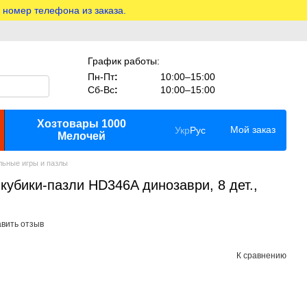
 номер телефона из заказа.
График работы:
Пн-Пт
:
10:00–15:00
Сб-Вс
:
10:00–15:00
Хозтовары 1000
Мой заказ
Укр
Рус
Мелочей
льные игры и пазлы
 кубики-пазли HD346A динозаври, 8 дет.,
вить отзыв
К сравнению