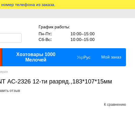
 номер телефона из заказа.
График работы:
Пн-Пт
:
10:00–15:00
Сб-Вс
:
10:00–15:00
Хозтовары 1000
Мой заказ
Укр
Рус
Мелочей
лярия
T АС-2326 12-ти разряд.,183*107*15мм
авить отзыв
К сравнению