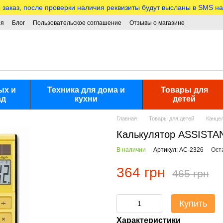
аказ, после проверки наличия реквизиты будут высланы в SMS на
ия
Блог
Пользовательское соглашение
Отзывы о магазине
ых и
Техника для дома и
Товары для
ад
кухни
детей
Главная
Товары для детей
Канце
Калькулятор ASSISTAN
В наличии
Артикул: АС-2326
Ост
364 грн
465 грн
Купить
Характеристики