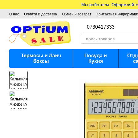
Перейти к основному контенту
Мы работаем. Оформляйте з
О нас
Оплата и доставка
Обмен и возврат
Контактная информац
0730417333
Термосы и Ланч
Посуда и
Отд
боксы
Кухня
с