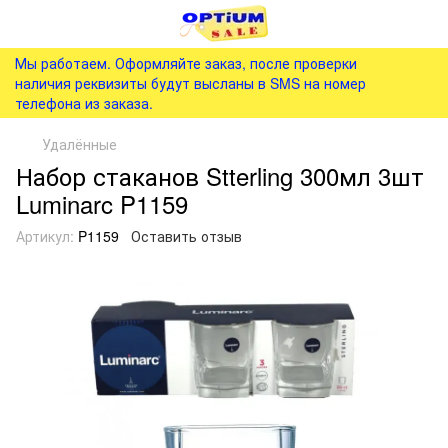
Мы работаем. Оформляйте заказ, после проверки
наличия реквизиты будут высланы в SMS на номер
телефона из заказа.
Удалённые
Набор стаканов Stterling 300мл 3шт
Luminarc P1159
Артикул:
P1159
Оставить отзыв