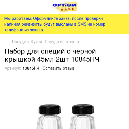
Мы работаем. Оформляйте заказ, после проверки
наличия реквизиты будут высланы в SMS на номер
телефона из заказа.
Посуда и Кухня
Посуда из стекла
Набор для специй с черной
крышкой 45мл 2шт 10845НЧ
Артикул:
10845НЧ
Оставить отзыв