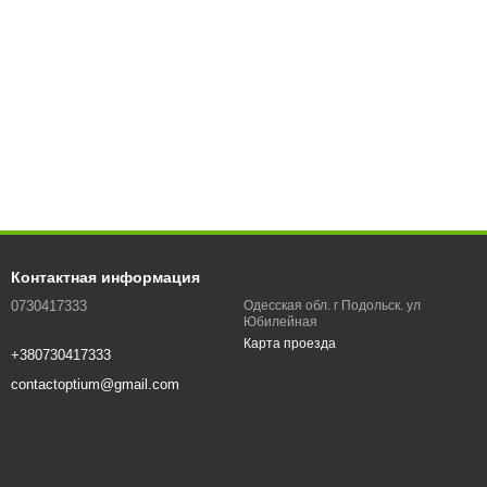
Контактная информация
0730417333
Одесская обл. г Подольск. ул
Юбилейная
Карта проезда
+380730417333
contactoptium@gmail.com