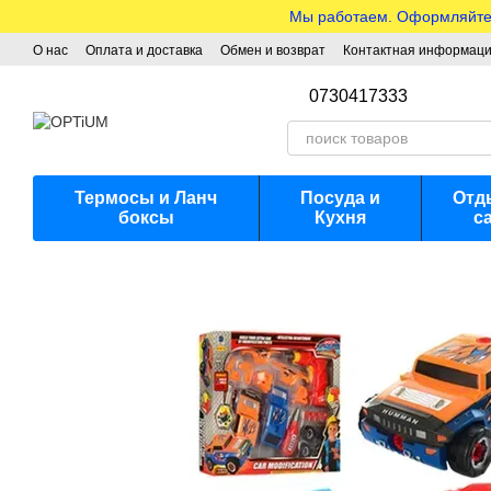
Перейти к основному контенту
Мы работаем. Оформляйте з
О нас
Оплата и доставка
Обмен и возврат
Контактная информац
0730417333
Термосы и Ланч
Посуда и
Отд
боксы
Кухня
с