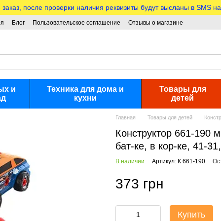
аказ, после проверки наличия реквизиты будут высланы в SMS на
ия
Блог
Пользовательское соглашение
Отзывы о магазине
ых и
Техника для дома и
Товары для
ад
кухни
детей
Главная
Товары для детей
Конст
Конструктор 661-190 м
бат-ке, в кор-ке, 41-31
В наличии
Артикул: К 661-190
Ос
373 грн
Купить