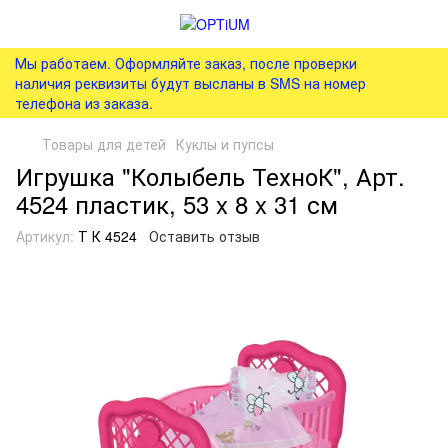
Мы работаем. Оформляйте заказ, после проверки
наличия реквизиты будут высланы в SMS на номер
телефона из заказа.
Товары для детей
Куклы и пупсы
Игрушка "Колыбель ТехноК", Арт.
4524 пластик, 53 x 8 x 31 см
Артикул:
Т К 4524
Оставить отзыв