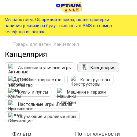
Мы работаем. Оформляйте заказ, после проверки
наличия реквизиты будут высланы в SMS на номер
телефона из заказа.
Товары для детей
Канцелярия
Канцелярия
Активные и уличные игры
Канцелярия
Детское творчество
Конструкторы
Куклы и пупсы
Машинки и гаражи
Настольные игры и пазлы
Обучающие и ролевые игры
Фильтр
По популярности