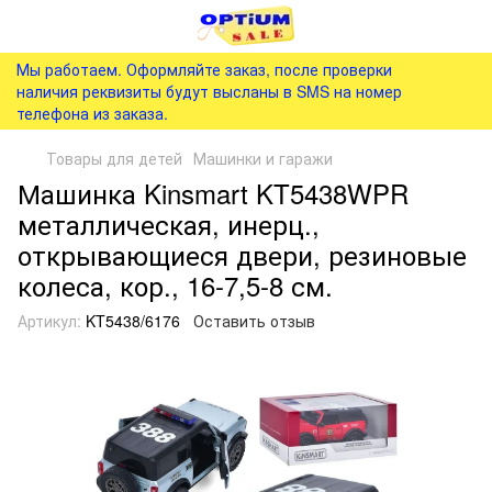
Мы работаем. Оформляйте заказ, после проверки
наличия реквизиты будут высланы в SMS на номер
телефона из заказа.
Товары для детей
Машинки и гаражи
Машинка Kinsmart KT5438WPR
металлическая, инерц.,
открывающиеся двери, резиновые
колеса, кор., 16-7,5-8 см.
Артикул:
KT5438/6176
Оставить отзыв