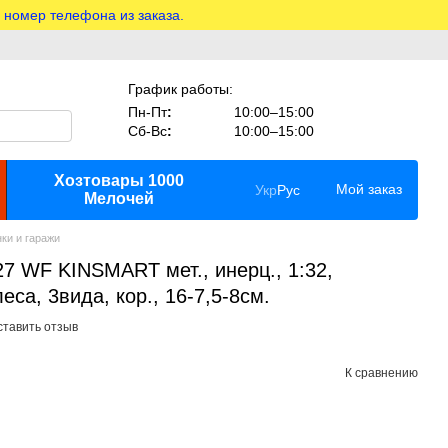
 номер телефона из заказа.
График работы:
Пн-Пт
:
10:00–15:00
Сб-Вс
:
10:00–15:00
Хозтовары 1000
Мой заказ
Укр
Рус
Мелочей
ки и гаражи
 WF KINSMART мет., инерц., 1:32,
еса, 3вида, кор., 16-7,5-8см.
ставить отзыв
К сравнению