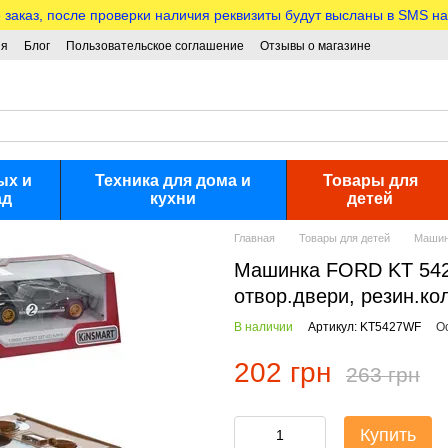
аказ, после проверки наличия реквизиты будут высланы в SMS на
ия
Блог
Пользовательское соглашение
Отзывы о магазине
ых и
Техника для дома и
Товары для
ад
кухни
детей
Главная
Товары для детей
Машин
Машинка FORD KT 5427
отвор.двери, резин.кол
В наличии
Артикул: KT5427WF
О
202 грн
263 грн
Купить