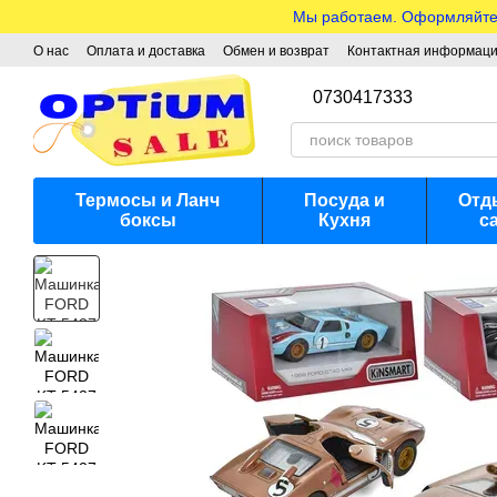
Перейти к основному контенту
Мы работаем. Оформляйте з
О нас
Оплата и доставка
Обмен и возврат
Контактная информац
0730417333
Термосы и Ланч
Посуда и
Отд
боксы
Кухня
с