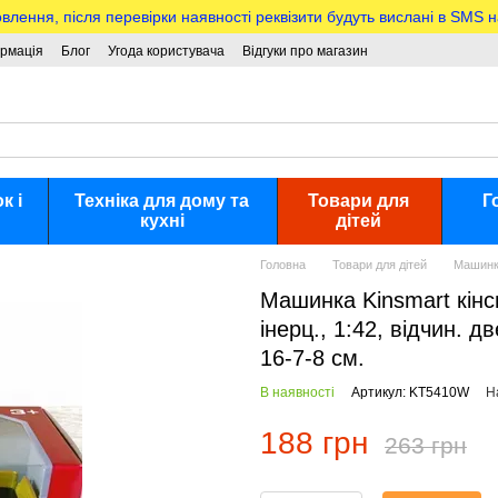
ння, після перевірки наявності реквізити будуть вислані в SMS 
ормація
Блог
Угода користувача
Відгуки про магазин
к і
Техніка для дому та
Товари для
Г
кухні
дітей
Головна
Товари для дітей
Машинки
Машинка Kinsmart кінс
інерц., 1:42, відчин. д
16-7-8 см.
В наявності
Артикул: KT5410W
Н
188 грн
263 грн