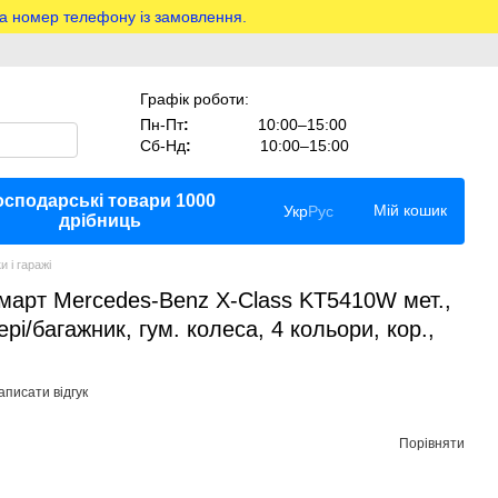
на номер телефону із замовлення.
Графік роботи:
Пн-Пт
:
10:00–15:00
Сб-Нд
:
10:00–15:00
осподарські товари 1000
Мій кошик
Укр
Рус
дрібниць
 і гаражі
март Mercedes-Benz X-Class KT5410W мет.,
вері/багажник, гум. колеса, 4 кольори, кор.,
аписати відгук
Порівняти