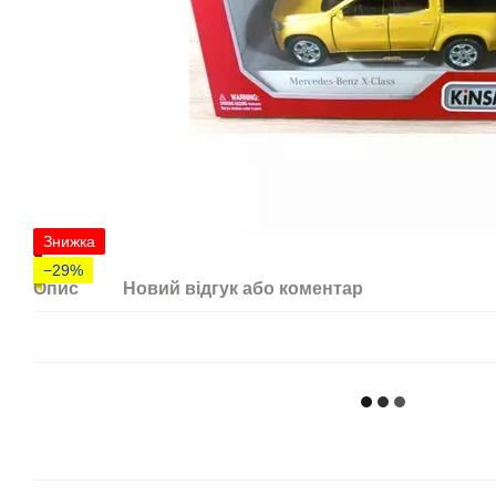
Знижка
−29%
Опис
Новий відгук або коментар