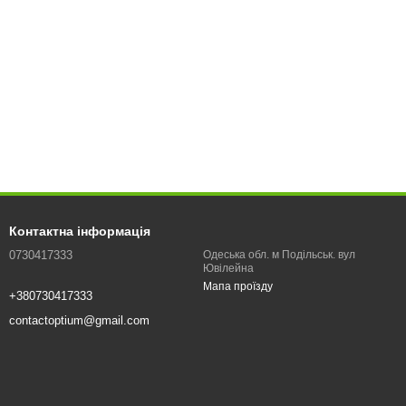
Контактна інформація
0730417333
Одеська обл. м Подільськ. вул
Ювілейна
Мапа проїзду
+380730417333
contactoptium@gmail.com