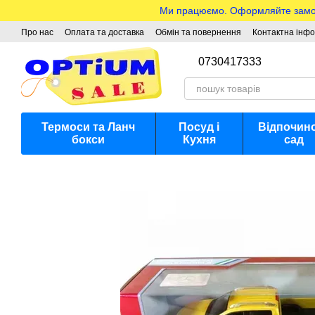
Перейти до основного контенту
Ми працюємо. Оформляйте замовле
Про нас
Оплата та доставка
Обмін та повернення
Контактна інф
0730417333
Термоси та Ланч
Посуд і
Відпочино
бокси
Кухня
сад